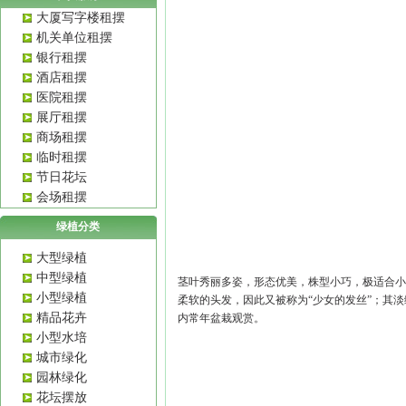
大厦写字楼租摆
机关单位租摆
银行租摆
酒店租摆
医院租摆
展厅租摆
商场租摆
临时租摆
节日花坛
会场租摆
绿植分类
大型绿植
中型绿植
茎叶秀丽多姿，形态优美，株型小巧，极适合
小型绿植
柔软的头发，因此又被称为“少女的发丝”；其
精品花卉
内常年盆栽观赏。
小型水培
城市绿化
园林绿化
花坛摆放