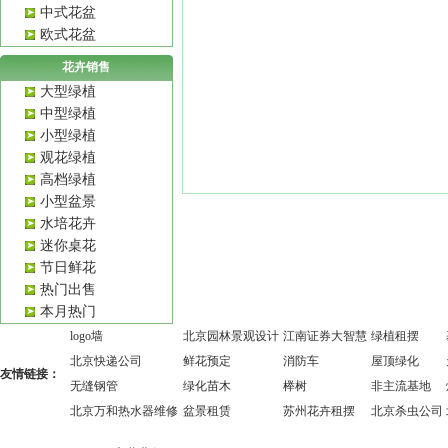
中式花盆
欧式花盆
花卉销售
大型绿植
中型绿植
小型绿植
观花绿植
高档绿植
小型盆景
水培花卉
迷你桌花
节日鲜花
热门出售
本月热门
logo墙
北京园林景观设计
江南证券大智慧
绿植租摆
北京快递公司
鲜花预定
消防车
屋顶绿化
友情链接：
无缝钢管
绿化苗木
榉树
非主流基地
北京万和热水器维修
盆景租赁
苏州花卉租摆
北京杀虫公司