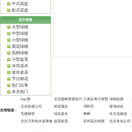
中式花盆
欧式花盆
花卉销售
大型绿植
中型绿植
小型绿植
观花绿植
高档绿植
小型盆景
水培花卉
迷你桌花
节日鲜花
热门出售
本月热门
logo墙
北京园林景观设计
江南证券大智慧
绿植租摆
北京快递公司
鲜花预定
消防车
屋顶绿化
友情链接：
无缝钢管
绿化苗木
榉树
非主流基地
北京万和热水器维修
盆景租赁
苏州花卉租摆
北京杀虫公司