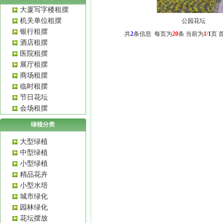
大厦写字楼租摆
机关单位租摆
公园花坛
银行租摆
共
2
条信息 每页为
20
条 当前为
1
/
1
页
酒店租摆
医院租摆
展厅租摆
商场租摆
临时租摆
节日花坛
会场租摆
绿植分类
大型绿植
中型绿植
小型绿植
精品花卉
小型水培
城市绿化
园林绿化
花坛摆放