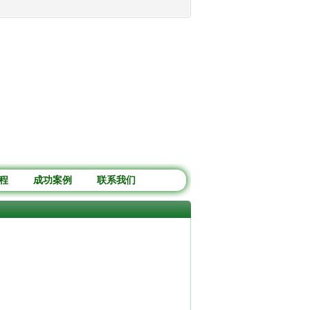
季如何养护?
·
绿植租赁养护知识：驱蚊香草的栽培及病虫防治
·
绿植租赁常识：驱蚊
程
成功案例
联系我们