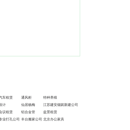
汽车租赁
通风柜
特种养殖
设计
仙居杨梅
江苏建安烟囱新建公司
会议租赁
铝合金管
盆景租赁
专业打孔公司
丰台搬家公司
北京办公家具