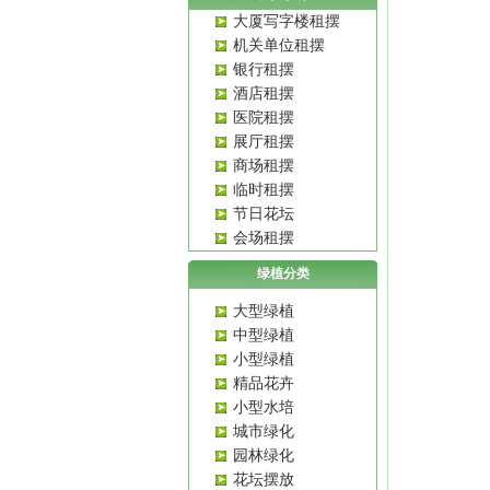
大厦写字楼租摆
机关单位租摆
银行租摆
酒店租摆
医院租摆
展厅租摆
商场租摆
临时租摆
节日花坛
会场租摆
绿植分类
大型绿植
中型绿植
小型绿植
精品花卉
小型水培
城市绿化
园林绿化
花坛摆放