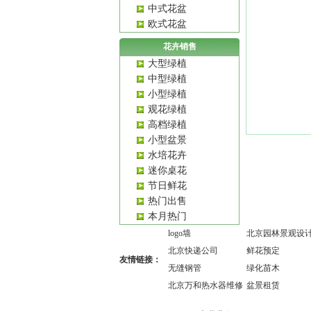
中式花盆
欧式花盆
花卉销售
大型绿植
中型绿植
小型绿植
观花绿植
高档绿植
小型盆景
水培花卉
迷你桌花
节日鲜花
热门出售
本月热门
logo墙
北京园林景观设
北京快递公司
鲜花预定
友情链接：
无缝钢管
绿化苗木
北京万和热水器维修
盆景租赁