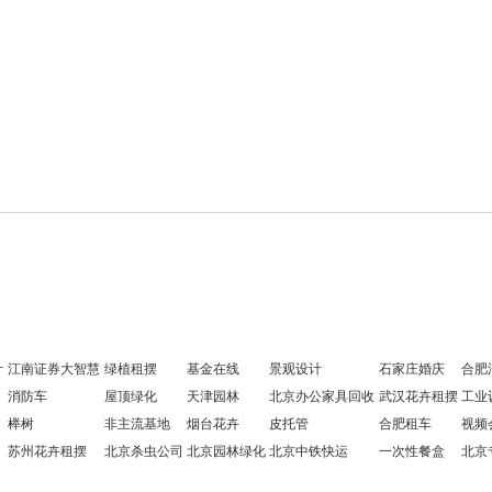
计
江南证券大智慧
绿植租摆
基金在线
景观设计
石家庄婚庆
合肥
消防车
屋顶绿化
天津园林
北京办公家具回收
武汉花卉租摆
工业
榉树
非主流基地
烟台花卉
皮托管
合肥租车
视频
苏州花卉租摆
北京杀虫公司
北京园林绿化
北京中铁快运
一次性餐盒
北京