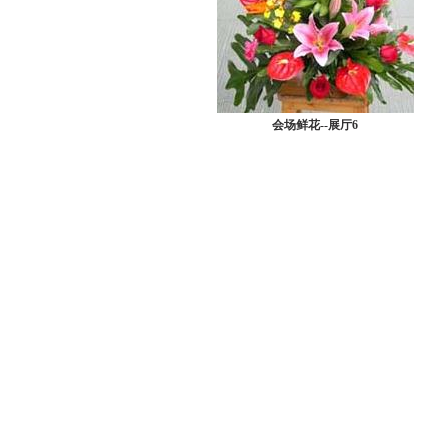
会场鲜花--展厅6